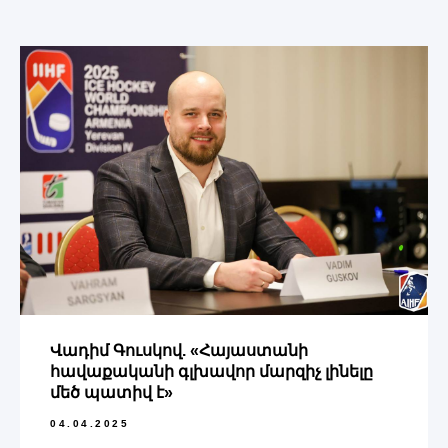
Վադիմ Գուսկով. «Հայաստանի
հավաքականի գլխավոր մարզիչ լինելը
մեծ պատիվ է»
04.04.2025