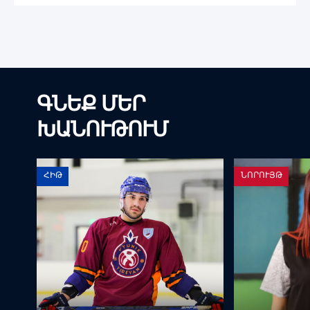
ԳՆԵՔ ՄԵՐ
ԽԱՆՈՒԹՈՒՄ
ՀԻԹ
ՆՈՐՈՒՅԹ