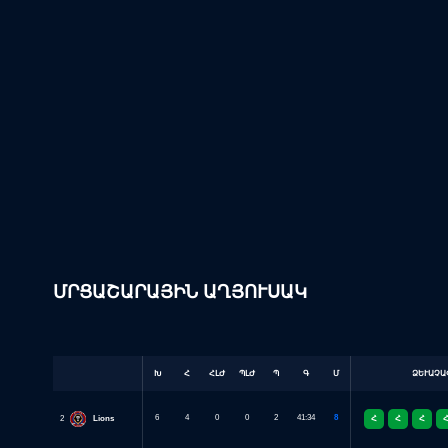
ՄՐՑԱՇԱՐԱՅԻՆ ԱՂՅՈՒՍԱԿ
Խ
Պ
Գ
Հ
ՀԼԺ
ՊԼԺ
Մ
ՁԵՒԱՉԱՓ
6
4
0
0
2
41:34
8
2
Lions
Հ
Հ
Հ