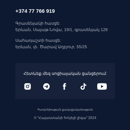
+374 77 766 919
Գրասենյակի հասցե:
Երևան, Սայաթ-Նովա, 19/1, գրասենյակ 128
Սահադաշտի հասցե:
Երևան, փ․ Ծարավ Աղբյուր, 55/25
Հետևեք մեզ սոցիալական ցանցերում:
Գաղտնիության քաղաքականություն
© "Հայաստանի հոկեյի լիգա" 2024