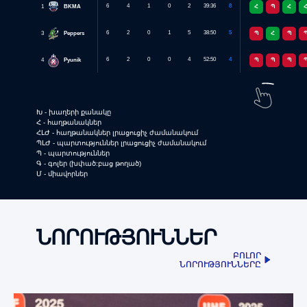
6
4
1
0
2
39:36
8
1
BKMA
Հ
Պ
Հ
6
2
0
1
5
38:50
5
3
Peppers
Պ
Հ
Պ
6
2
0
0
4
52:50
4
4
Pyunik
Պ
Պ
Պ
Խ - խաղերի քանակը
Հ - հաղթանակներ
ՀԼԺ - հաղթանակներ լրացուցիչ ժամանակում
ՊԼԺ - պարտություններ լրացուցիչ ժամանակում
Պ - պարտություններ
Գ - գոլեր (խփած:բաց թողած)
Մ - միավորներ
ՆՈՐՈՒԹՅՈՒՆՆԵՐ
ԲՈԼՈՐ
ԲՈԼՈՐ
ՆՈՐՈՒԹՅՈՒՆՆԵՐԸ
ՆՈՐՈՒԹՅՈՒՆՆԵՐԸ