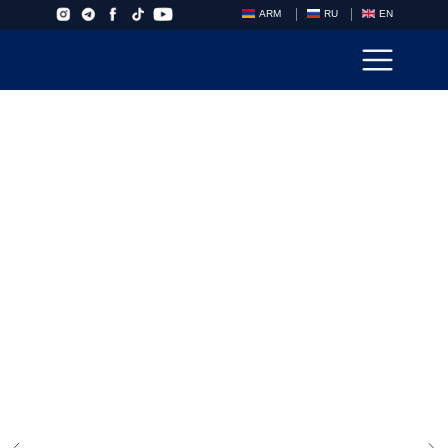
ARM
RU
EN