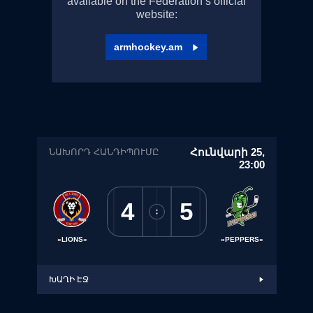
available on the Federation’s official
website:
armhockey.am
Հունվարի 25,
ՆԱԽՈՐԴ ՀԱՆԴԻՊՈՒՄԸ
23:00
4
5
«LIONS»
«PEPPERS»
ԽԱՂԻ ԷՋ