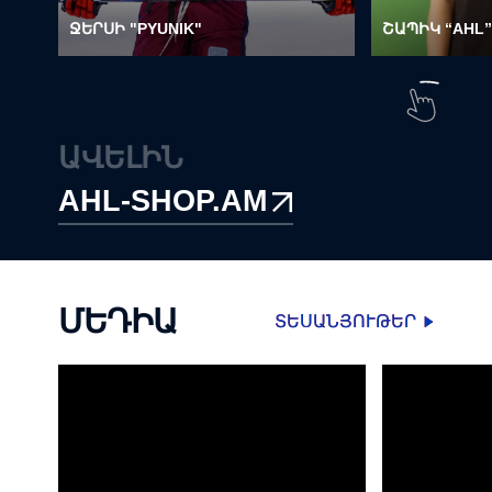
ՋԵՐՍԻ "PYUNIK"
ՇԱՊԻԿ “AHL”
ԱՎԵԼԻՆ
AHL-SHOP.AM
ՄԵԴԻԱ
ՏԵՍԱՆՅՈՒԹԵՐ
ՏԵՍԱՆՅՈՒԹԵՐ