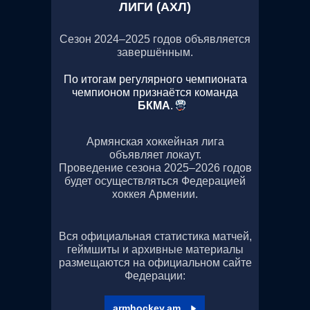
ЛИГИ (АХЛ)
Сезон 2024–2025 годов объявляется
завершённым.
По итогам регулярного чемпионата
чемпионом признаётся команда
БКМА
.
Армянская хоккейная лига
объявляет локаут.
Проведение сезона 2025–2026 годов
будет осуществляться Федерацией
хоккея Армении.
Вся официальная статистика матчей,
геймшиты и архивные материалы
размещаются на официальном сайте
Федерации:
armhockey.am